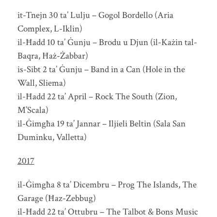
it-Tnejn 30 ta’ Lulju – Gogol Bordello (Aria
Complex, L-Iklin)
il-Ħadd 10 ta’ Ġunju – Brodu u Djun (il-Każin tal-
Baqra, Ħaż-Żabbar)
is-Sibt 2 ta’ Ġunju – Band in a Can (Hole in the
Wall, Sliema)
il-Ħadd 22 ta’ April – Rock The South (Zion,
M’Scala)
il-Ġimgħa 19 ta’ Jannar – Iljieli Beltin (Sala San
Duminku, Valletta)
2017
il-Ġimgħa 8 ta’ Dicembru – Prog The Islands, The
Garage (Ħaz-Zebbug)
il-Ħadd 22 ta’ Ottubru – The Talbot & Bons Music