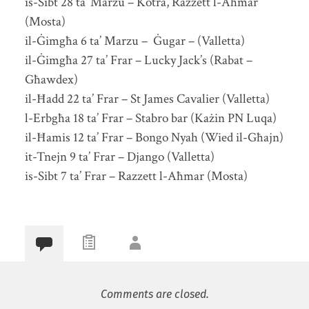
is-Sibt 28 ta’ Marzu – Kotra, Razzett l-Aħmar
(Mosta)
il-Ġimgħa 6 ta’ Marzu – Ġugar – (Valletta)
il-Ġimgħa 27 ta’ Frar – Lucky Jack’s (Rabat –
Għawdex)
il-Ħadd 22 ta’ Frar – St James Cavalier (Valletta)
l-Erbgħa 18 ta’ Frar – Stabro bar (Każin PN Luqa)
il-Ħamis 12 ta’ Frar – Bongo Nyah (Wied il-Għajn)
it-Tnejn 9 ta’ Frar – Django (Valletta)
is-Sibt 7 ta’ Frar – Razzett l-Aħmar (Mosta)
Comments are closed.