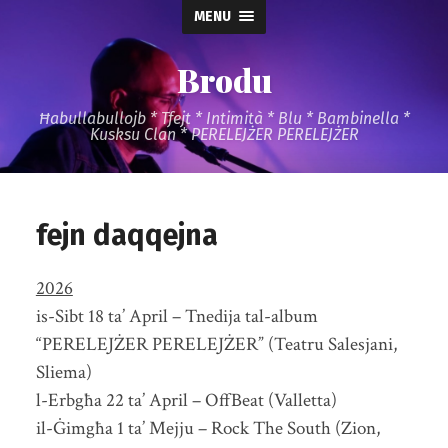
MENU
Brodu
Ħabullabullojb * Tfejt * Intimità * Blu * Bambinella *
Kusksu Clan * PERELEJŻER PERELEJŻER
fejn daqqejna
2026
is-Sibt 18 ta’ April – Tnedija tal-album
“PERELEJŻER PERELEJŻER” (Teatru Salesjani,
Sliema)
l-Erbgħa 22 ta’ April – OffBeat (Valletta)
il-Ġimgħa 1 ta’ Mejju – Rock The South (Zion,