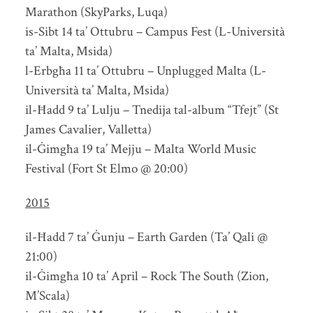
Marathon (SkyParks, Luqa)
is-Sibt 14 ta’ Ottubru – Campus Fest (L-Università
ta’ Malta, Msida)
l-Erbgħa 11 ta’ Ottubru – Unplugged Malta (L-
Università ta’ Malta, Msida)
il-Ħadd 9 ta’ Lulju – Tnedija tal-album “Tfejt” (St
James Cavalier, Valletta)
il-Ġimgħa 19 ta’ Mejju – Malta World Music
Festival (Fort St Elmo @ 20:00)
2015
il-Ħadd 7 ta’ Ġunju – Earth Garden (Ta’ Qali @
21:00)
il-Ġimgħa 10 ta’ April – Rock The South (Zion,
M’Scala)